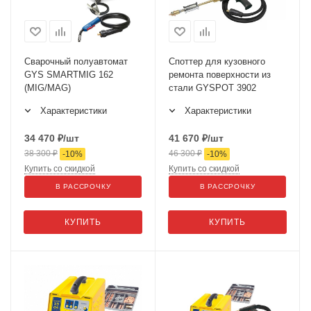
Сварочный полуавтомат
Споттер для кузовного
GYS SMARTMIG 162
ремонта поверхности из
(MIG/MAG)
стали GYSPOT 3902
Характеристики
Характеристики
34 470
₽
/шт
41 670
₽
/шт
38 300
₽
46 300
₽
-
10
%
-
10
%
Купить со скидкой
Купить со скидкой
В РАССРОЧКУ
В РАССРОЧКУ
КУПИТЬ
КУПИТЬ