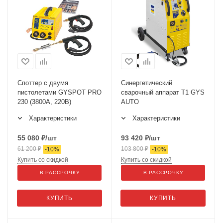
Споттер с двумя
Синергетический
пистолетами GYSPOT PRO
сварочный аппарат T1 GYS
230 (3800А, 220В)
AUTO
Характеристики
Характеристики
55 080
₽
/шт
93 420
₽
/шт
61 200
₽
103 800
₽
-
10
%
-
10
%
Купить со скидкой
Купить со скидкой
В РАССРОЧКУ
В РАССРОЧКУ
КУПИТЬ
КУПИТЬ