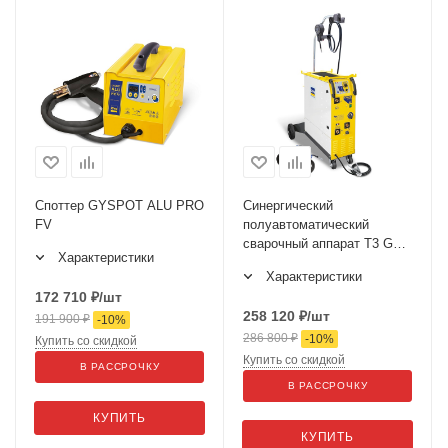
Споттер GYSPOT ALU PRO
Синергический
FV
полуавтоматический
сварочный аппарат T3 GYS
Характеристики
AUTO
Характеристики
172 710
₽
/шт
258 120
₽
/шт
191 900
₽
-
10
%
286 800
₽
-
10
%
Купить со скидкой
Купить со скидкой
В РАССРОЧКУ
В РАССРОЧКУ
КУПИТЬ
КУПИТЬ