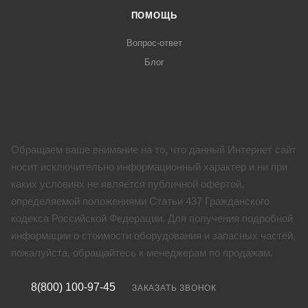
ПОМОЩЬ
Вопрос-ответ
Блог
Обращаем ваше внимание на то, что данный Интернет сайт
носит исключительно информационный характер и ни при
каких условиях не является публичной офертой,
определяемой положениями Статьи 437 Гражданского
кодекса Российской Федерации. Для получения подробной
информации о стоимости оборудования и запасных частей,
пожалуйста, обращайтесь к менеджерам по продажам.
8(800) 100-97-45
ЗАКАЗАТЬ ЗВОНОК