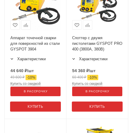
Аппарат точечной сварки
Споттер с двумя
для поверхностей из стали
пистолетами GYSPOT PRO
GYSPOT 3904
400 (3800А, 380В)
Характеристики
Характеристики
44 640
₽
/шт
54 360
₽
/шт
49 600
₽
60 400
₽
-
10
%
-
10
%
Купить со скидкой
Купить со скидкой
В РАССРОЧКУ
В РАССРОЧКУ
КУПИТЬ
КУПИТЬ