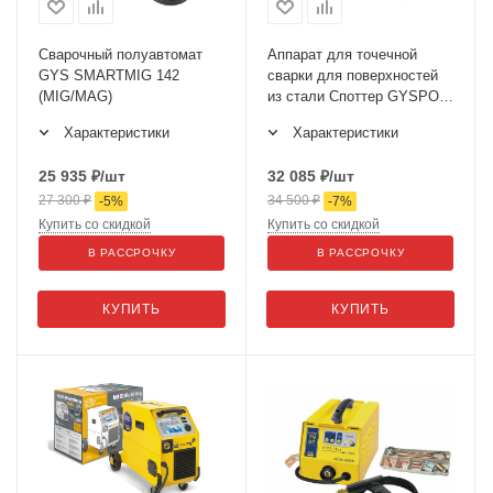
Сварочный полуавтомат
Аппарат для точечной
GYS SMARTMIG 142
сварки для поверхностей
(MIG/MAG)
из стали Споттер GYSPOT
2702
Характеристики
Характеристики
25 935
₽
/шт
32 085
₽
/шт
27 300
₽
34 500
₽
-
5
%
-
7
%
Купить со скидкой
Купить со скидкой
В РАССРОЧКУ
В РАССРОЧКУ
КУПИТЬ
КУПИТЬ