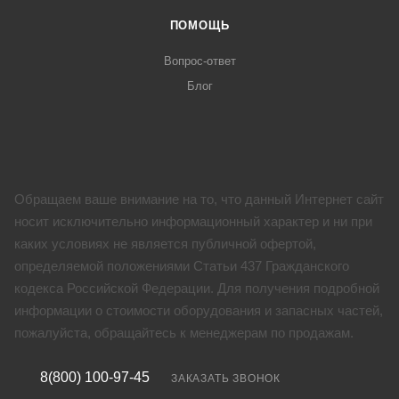
ПОМОЩЬ
Вопрос-ответ
Блог
Обращаем ваше внимание на то, что данный Интернет сайт
носит исключительно информационный характер и ни при
каких условиях не является публичной офертой,
определяемой положениями Статьи 437 Гражданского
кодекса Российской Федерации. Для получения подробной
информации о стоимости оборудования и запасных частей,
пожалуйста, обращайтесь к менеджерам по продажам.
8(800) 100-97-45
ЗАКАЗАТЬ ЗВОНОК