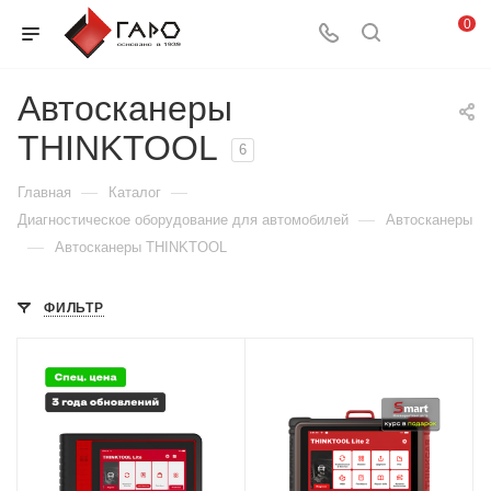
0
Автосканеры
THINKTOOL
6
—
—
Главная
Каталог
—
Диагностическое оборудование для автомобилей
Автосканеры
—
Автосканеры THINKTOOL
ФИЛЬТР